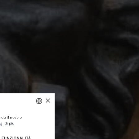
×
ndo il nostro
ITALIAN
a
gi di più
ENGLISH
FUNZIONALITÀ