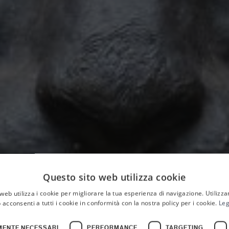
Questo sito web utilizza cookie
HOME
web utilizza i cookie per migliorare la tua esperienza di navigazione. Utilizza
Palazzo Planet
 acconsenti a tutti i cookie in conformità con la nostra policy per i cookie.
Leg
MENTE NECESSARI
PERFORMANCE
TARGETING