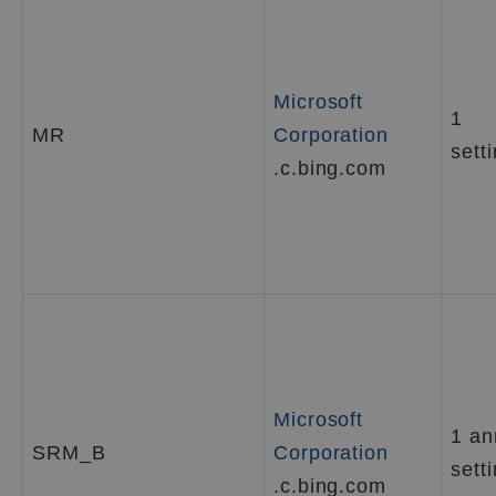
Microsoft
1
MR
Corporation
sett
.c.bing.com
Microsoft
1 an
SRM_B
Corporation
sett
.c.bing.com