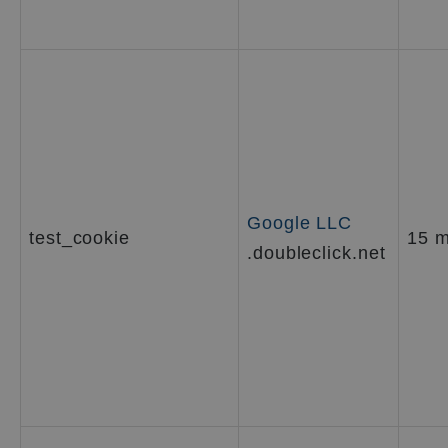
Google LLC
test_cookie
15 m
.doubleclick.net