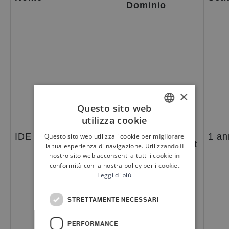
Dominio
×
Questo sito web
utilizza cookie
ITALIAN
Google LLC
IDE
1 an
Questo sito web utilizza i cookie per migliorare
ENGLISH
.doubleclick.net
la tua esperienza di navigazione. Utilizzando il
nostro sito web acconsenti a tutti i cookie in
conformità con la nostra policy per i cookie.
Leggi di più
STRETTAMENTE NECESSARI
PERFORMANCE