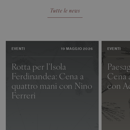
Tutte le news
EVENTI
19 MAGGIO 2026
EVENTI
Rotta per l’Isola
Paesagg
Ferdinandea: Cena a
Cena 
quattro mani con Nino
con A
Ferreri