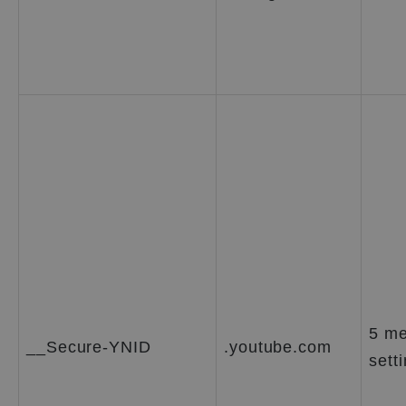
5 me
__Secure-YNID
.youtube.com
sett