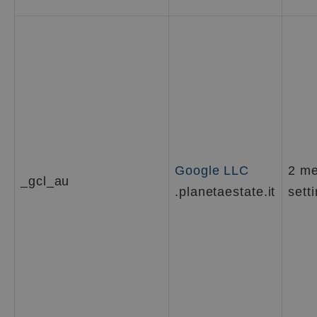
Google LLC
2 me
_gcl_au
.planetaestate.it
sett