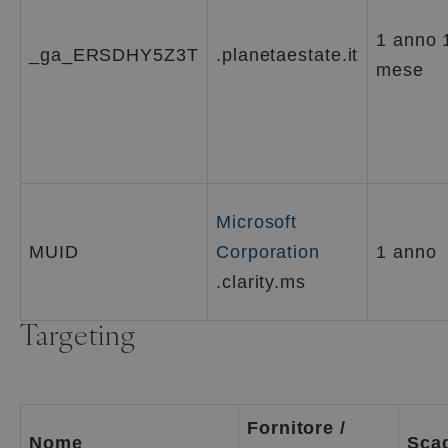
1 anno 
_ga_ERSDHY5Z3T
.planetaestate.it
mese
Microsoft
MUID
Corporation
1 anno
.clarity.ms
Targeting
Fornitore /
Nome
Sca