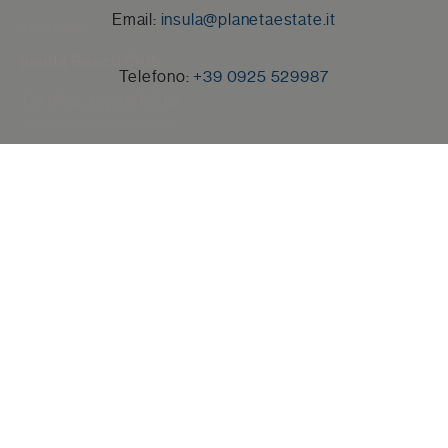
Email:
insula@planetaestate.it
STRUTTURA
Insula Beach Club
Telefono:
+39 0925 529987
Verifica disponibilità
Beach Club Insula, un
salotto nel verde
sul
mare di Menfi.
Il ritiro esclusivo a Lido Fiori è situato tra le dune