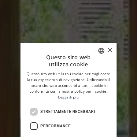
×
Questo sito web
utilizza cookie
ITALIAN
Questo sito web utilizza i cookie per migliorare
ENGLISH
la tua esperienza di navigazione. Utilizzando il
nostro sito web acconsenti a tutti i cookie in
conformità con la nostra policy per i cookie.
Leggi di più
STRETTAMENTE NECESSARI
HOME
PALAZZO PLANETA
LE CAMERE
PERFORMANCE