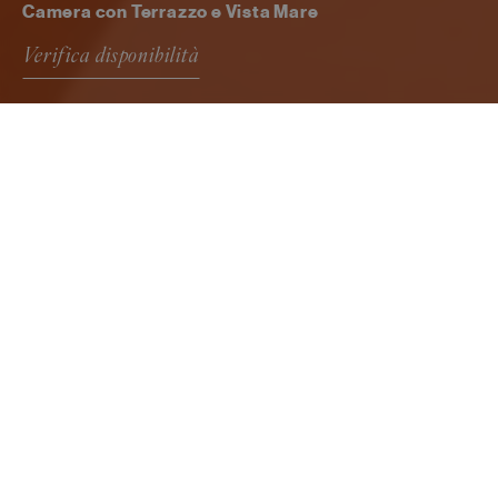
Camera con Terrazzo e Vista Mare
Verifica disponibilità
Camera con Terrazzo
e Vista Mare
Camere che si aprono verso il paesaggio
mediterraneo, con terrazzo privato e vista mare:
una dimensione intima, pensata per chi sceglie
di rallentare e vivere all’aperto ogni momento
della giornata.