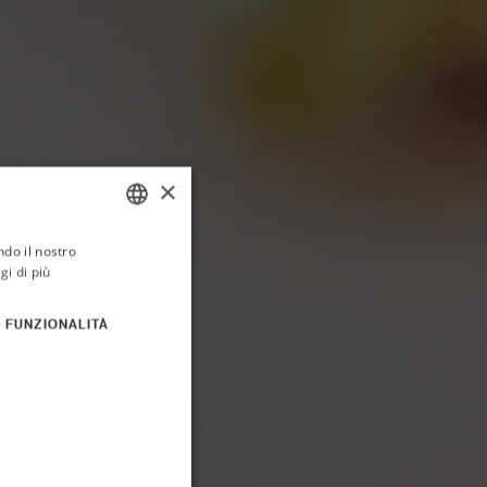
×
ndo il nostro
ITALIAN
gi di più
ENGLISH
FUNZIONALITÀ