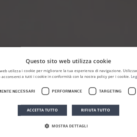
Questo sito web utilizza cookie
web utilizza i cookie per migliorare la tua esperienza di navigazione. Utilizza
 acconsenti a tutti i cookie in conformità con la nostra policy per i cookie.
Leg
MENTE NECESSARI
PERFORMANCE
TARGETING
HOME
NEWS & EVENTI
NEWS EVENTI
NEWS
Chef’s Table
ACCETTA TUTTO
RIFIUTA TUTTO
MOSTRA DETTAGLI