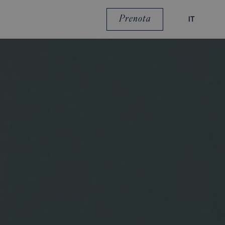
Prenota
IT