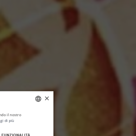
×
ndo il nostro
ITALIAN
gi di più
ENGLISH
FUNZIONALITÀ